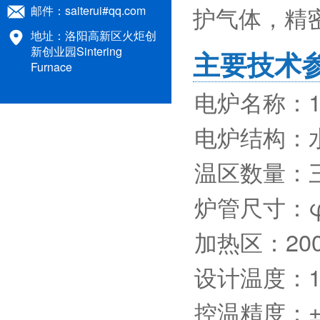
STR-M12-12实验室马弗炉:120
护气体，精
邮件：
saiterui#qq.com
900立式红外加热管式炉：红
地址：洛阳高新区火炬创
新创业园Sintering
主要技术
Furnace
STR AM12-17箱式气氛炉：17
电炉名称：1
1200℃单温区管式炉：人工智
电炉结构：
温区数量：
炉管尺寸：φ4
加热区：200
设计温度：1
控温精度：