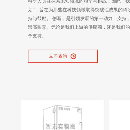
科研人员在探索未知领域的艰辛与挑战，因此，我
划”，旨在为那些在科技领域取得突破性成果的科
持与鼓励。 创新，是引领发展的第一动力；支持
崇高敬意。无论是我们上游的供应商，还是我们的
予支持。
立即咨询