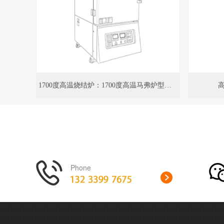
1700度高温烧结炉：1700度高温马弗炉型号规格
Phone