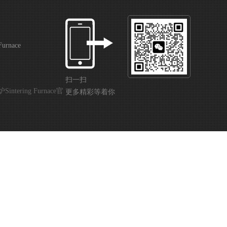
rnace
扫一扫
ering Furnace官
更多精彩等着你