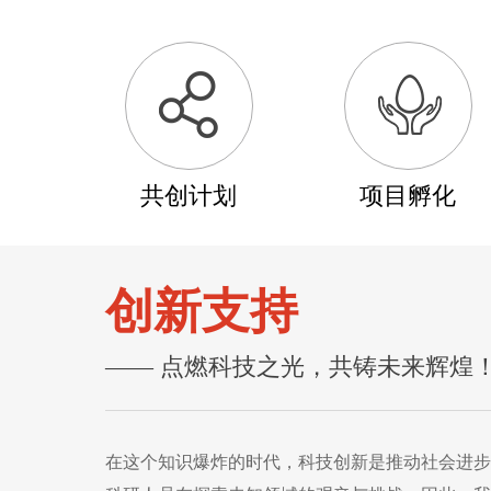
共创计划
项目孵化
创新支持
—— 点燃科技之光，共铸未来辉煌
在这个知识爆炸的时代，科技创新是推动社会进步