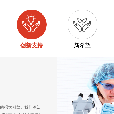
创新支持
新希望
！
的强大引擎。我们深知