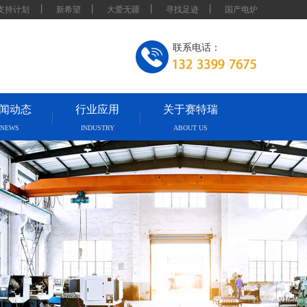
丨
丨
丨
丨
支持计划
新希望
大爱无疆
寻找足迹
国产电炉
联系电话：
闻动态
行业应用
关于赛特瑞
NEWS
INDUSTRY
ABOUT US