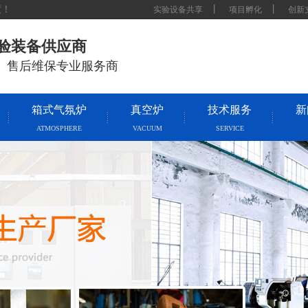
度！
丨
丨
实验设备共享
项目孵化
创新
实验装备供应商
、售后维保专业服务商
箱式气氛炉
真空炉
技术服务
新
ATMOSPHERE
VACUUM
SERVICE