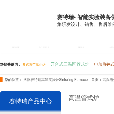
欢迎进入洛阳赛特瑞智能装备有限公司官网！让科技更有温度！
赛特瑞• 智能实验装备
集研发设计、销售、售后维
首页
实验箱式炉
实验管式炉
箱
HOME
MUFFLE
TUBE
AT
开合式三温区管式炉
电加热井
热搜关键词：
井式真空氮化炉
您的位置：
洛阳赛特瑞高温实验炉Sintering Furnace
首页
>
高温电
高温管式炉
赛特瑞产品中心