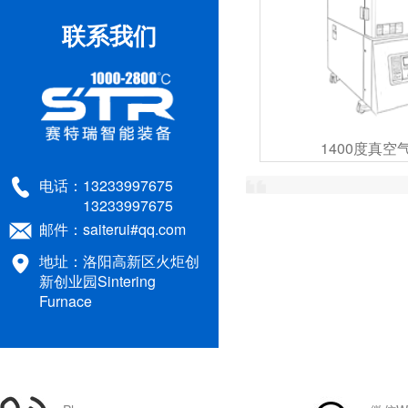
1700度小型升降式氧化锆义齿
联系我们
1700度高温烧结炉：1700度高
1200度高温马弗炉12L:300*200*200
STR-HTR1600-T耐火材料高温
1400度真空
电话：
13233997675
耐火砖荷重软化温度试验用试
13233997675
邮件：
saiterui#qq.com
1200度气氛箱式炉12升：STR
地址：洛阳高新区火炬创
STR M6-12高温马弗炉技术参
新创业园Sintering
Furnace
1100度水冷抗热震性试验机: